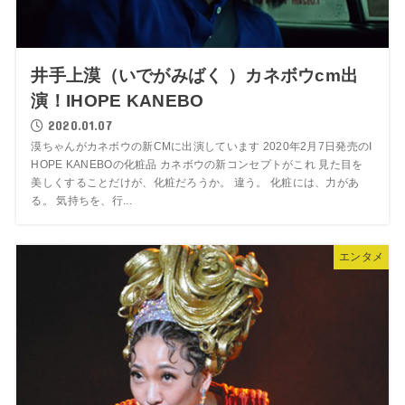
井手上漠（いでがみばく ）カネボウcm出
演！IHOPE KANEBO
2020.01.07
漠ちゃんがカネボウの新CMに出演しています 2020年2月7日発売のI
HOPE KANEBOの化粧品 カネボウの新コンセプトがこれ 見た目を
美しくすることだけが、化粧だろうか。 違う。 化粧には、力があ
る。 気持ちを、行...
エンタメ