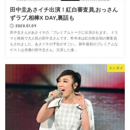
田中圭あさイチ出演！紅白審査員,おっさん
ずラブ,相棒X DAY,裏話も
2020.01.09
田中圭さんがあさイチの「プレミアムトークに出演されます。 ドラ
マと映画で大人気の田中圭さんです。昨年末は紅白歌合戦の審査員
もされました。あさイチの予告がすごい。 新年最初のプレミアムな
ゲストは俳優の田中圭さん。主演した連...
エンタメ