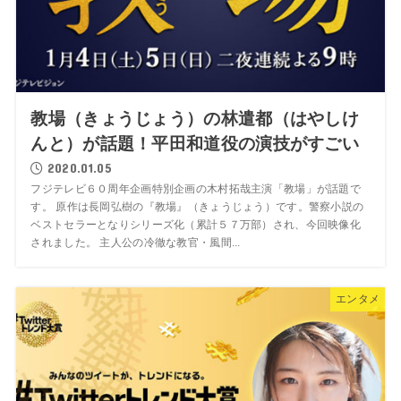
教場（きょうじょう）の林遣都（はやしけ
んと）が話題！平田和道役の演技がすごい
2020.01.05
フジテレビ６０周年企画特別企画の木村拓哉主演「教場」が話題で
す。 原作は長岡弘樹の『教場』（きょうじょう）です。警察小説の
ベストセラーとなりシリーズ化（累計５７万部）され、今回映像化
されました。 主人公の冷徹な教官・風間...
エンタメ