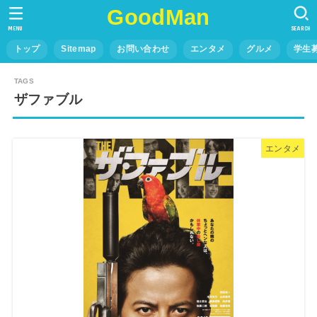
GoodMan
MENU
SEARCH
トップ
Sitemap
お問い合わせ
エンタメ
グルメ
学生
ザファブル
エンタメ