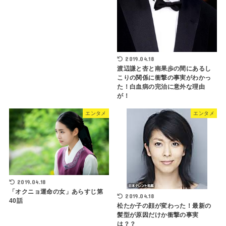
2019.04.18
渡辺謙と杏と南果歩の間にあるし
こりの関係に衝撃の事実がわかっ
た！白血病の完治に意外な理由
が！
エンタメ
エンタメ
2019.04.18
「オクニョ運命の女」あらすじ第
2019.04.18
40話
松たか子の顔が変わった！最新の
髪型が原因だけか衝撃の事実
は？？