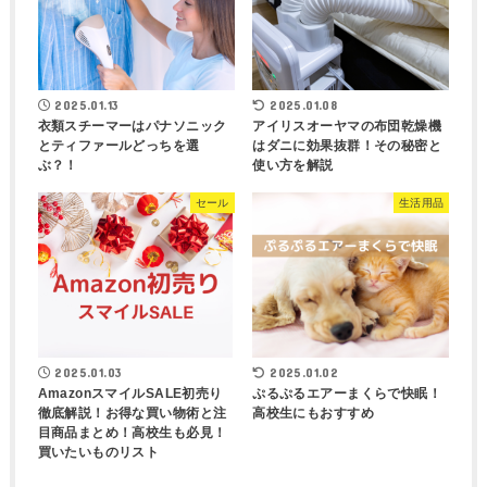
2025.01.13
2025.01.08
衣類スチーマーはパナソニック
アイリスオーヤマの布団乾燥機
とティファールどっちを選
はダニに効果抜群！その秘密と
ぶ？！
使い方を解説
セール
生活用品
2025.01.03
2025.01.02
AmazonスマイルSALE初売り
ぷるぷるエアーまくらで快眠！
徹底解説！お得な買い物術と注
高校生にもおすすめ
目商品まとめ！高校生も必見！
買いたいものリスト