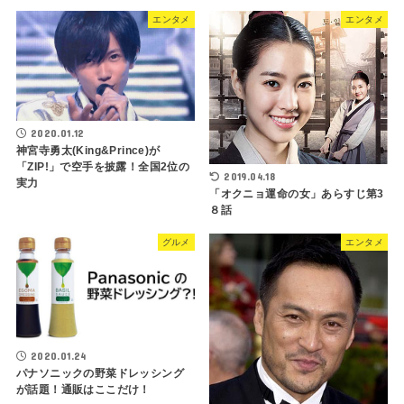
エンタメ
エンタメ
2020.01.12
神宮寺勇太(King&Prince)が
「ZIP!」で空手を披露！全国2位の
2019.04.18
実力
「オクニョ運命の女」あらすじ第3
８話
グルメ
エンタメ
2020.01.24
パナソニックの野菜ドレッシング
が話題！通販はここだけ！