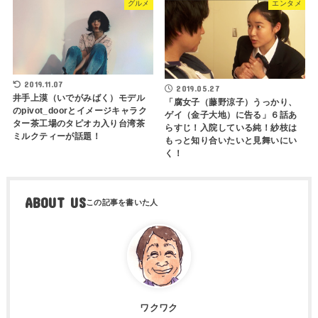
グルメ
エンタメ
2019.11.07
2019.05.27
井手上漠（いでがみばく）モデル
「腐女子（藤野涼子）うっかり、
のpivot_doorとイメージキャラク
ゲイ（金子大地）に告る」６話あ
ター茶工場のタピオカ入り台湾茶
らすじ！入院している純！紗枝は
ミルクティーが話題！
もっと知り合いたいと見舞いにい
く！
ABOUT US
ワクワク