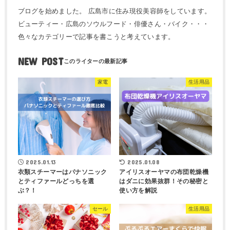
ブログを始めました。 広島市に住み現役美容師をしています。
ビューティー・広島のソウルフード・俳優さん・バイク・・・
色々なカテゴリーで記事を書こうと考えています。
NEW POST
家電
生活用品
2025.01.13
2025.01.08
衣類スチーマーはパナソニック
アイリスオーヤマの布団乾燥機
とティファールどっちを選
はダニに効果抜群！その秘密と
ぶ？！
使い方を解説
セール
生活用品