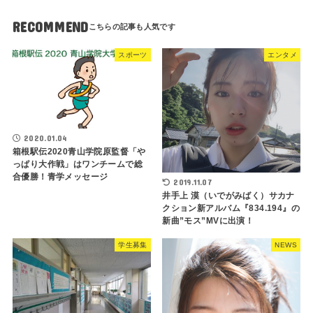
RECOMMEND
スポーツ
エンタメ
2020.01.04
箱根駅伝2020青山学院原監督「や
っぱり大作戦」はワンチームで総
合優勝！青学メッセージ
2019.11.07
井手上 漠（いでがみばく）サカナ
クション新アルバム『834.194』の
新曲”モス”MVに出演！
学生募集
NEWS