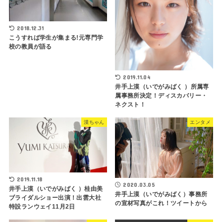
2018.12.31
こうすれば学生が集まる!元専門学
校の教員が語る
2019.11.04
井手上漠（いでがみばく ）所属専
属事務所決定！ディスカバリー・
ネクスト！
漠ちゃん
エンタメ
2019.11.18
2020.03.05
井手上漠（いでがみばく ）桂由美
井手上漠（いでがみばく）事務所
ブライダルショー出演！出雲大社
の宣材写真がこれ！ツイートから
特設ランウェイ11月2日