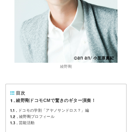
綾野剛
目次
1
綾野剛ドコモCMで驚きのギター演奏！
1.1
ドコモの学割「アヤノサンドロス？」編
1.2
綾野剛プロフィール
1.3
芸能活動