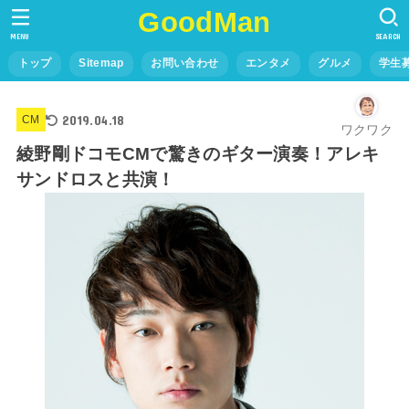
GoodMan
MENU
SEARCH
トップ
Sitemap
お問い合わせ
エンタメ
グルメ
学生
2019.04.18
CM
ワクワク
綾野剛ドコモCMで驚きのギター演奏！アレキ
サンドロスと共演！