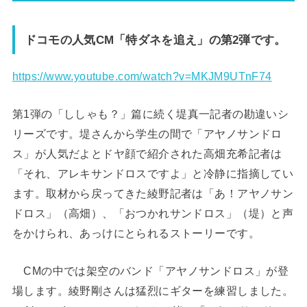
ドコモの人気
CM
「特ダネを追え」の第
2
弾です。
https://www.youtube.com/watch?v=MKJM9UTnF74
第
1
弾の「ししゃも？」篇に続く堤真一記者の勘違いシ
リーズです。堤さんから学生の間で「アヤノサンドロ
ス」が人気だよとドヤ顔で紹介された高畑充希記者は
「それ、アレキサンドロスですよ」と冷静に指摘してい
ます。取材から戻ってきた綾野記者は「あ！アヤノサン
ドロス」（高畑）、「おつかれサンドロス」（堤）と声
をかけられ、あっけにとられるストーリーです。
CM
の中では架空のバンド「アヤノサンドロス」が登
場します。綾野剛さんは猛烈にギターを練習しました。