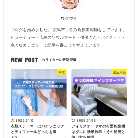
ワクワク
ブログを始めました。 広島市に住み現役美容師をしています。
ビューティー・広島のソウルフード・俳優さん・バイク・・・
色々なカテゴリーで記事を書こうと考えています。
NEW POST
家電
生活用品
2025.01.13
2025.01.08
衣類スチーマーはパナソニック
アイリスオーヤマの布団乾燥機
とティファールどっちを選
はダニに効果抜群！その秘密と
ぶ？！
使い方を解説