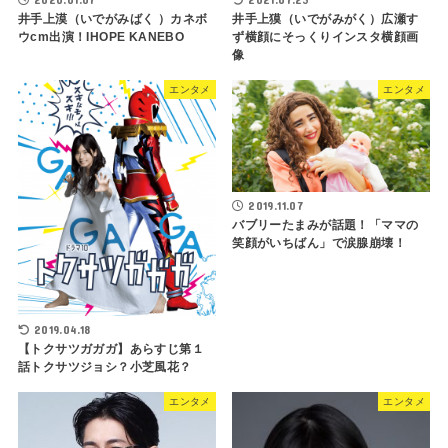
井手上漠（いでがみばく ）カネボ
井手上獏（いでがみがく）広瀬す
ウcm出演！IHOPE KANEBO
ず横顔にそっくりインスタ横顔画
像
エンタメ
エンタメ
2019.11.07
バブリーたまみが話題！「ママの
笑顔がいちばん」で涙腺崩壊！
2019.04.18
【トクサツガガガ】あらすじ第１
話トクサツジョシ？小芝風花？
エンタメ
エンタメ